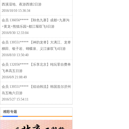
西溪湿地、夜游西塘2日游
2016/10/10 15:36:34
会员 136056*****
【秋色九寨】成都+九寨沟
+黄龙+熊猫乐园+都江堰双飞6日游
2016/9/30 12:33:04
会员 139551*****
【神韵龙脊】大漓江、龙脊
梯田、银子岩、蝴蝶泉、义江缘双飞4日游
2016/8/10 13:50:40
会员 132056*****
【乐享北京】纯玩零自费单
飞单高五日游
2016/6/9 21:08:49
会员 139551*****
【炫动韩流】韩国首尔济州
岛五晚六日游
2016/5/27 15:54:11
精彩专题