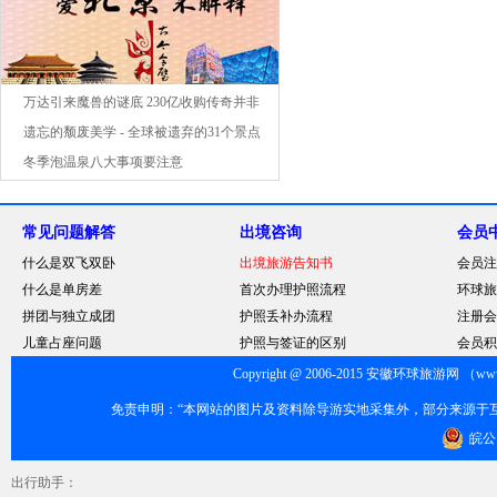
万达引来魔兽的谜底 230亿收购传奇并非
仅为票房
遗忘的颓废美学 - 全球被遗弃的31个景点
冬季泡温泉八大事项要注意
常见问题解答
出境咨询
会员
什么是双飞双卧
出境旅游告知书
会员注
什么是单房差
首次办理护照流程
环球旅
拼团与独立成团
护照丢补办流程
注册会
儿童占座问题
护照与签证的区别
会员积
Copyright @ 2006-2015 安徽环球旅游网 （www.
免责申明：“本网站的图片及资料除导游实地采集外，部分来源于
皖公网
出行助手：