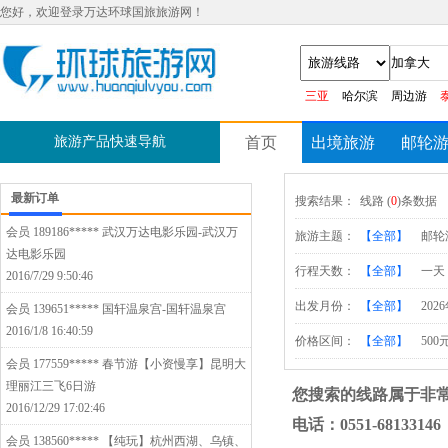
您好，欢迎登录万达环球国旅旅游网！
三亚
哈尔滨
周边游
旅游产品快速导航
首页
出境旅游
邮轮
最新订单
搜索结果：
线路 (
0
)条数据
会员 189186*****
武汉万达电影乐园-武汉万
旅游主题：
【全部】
邮轮
达电影乐园
行程天数：
【全部】
一天
2016/7/29 9:50:46
出发月份：
【全部】
202
会员 139651*****
国轩温泉宫-国轩温泉宫
2016/1/8 16:40:59
价格区间：
【全部】
500
会员 177559*****
春节游【小资慢享】昆明大
理丽江三飞6日游
您搜索的线路属于非
2016/12/29 17:02:46
电话：0551-68133146
会员 138560*****
【纯玩】杭州西湖、乌镇、