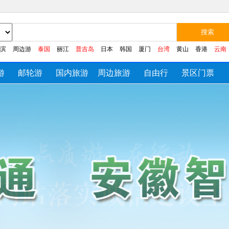
滨
周边游
泰国
丽江
普吉岛
日本
韩国
厦门
台湾
黄山
香港
云南
游
邮轮游
国内旅游
周边旅游
自由行
景区门票