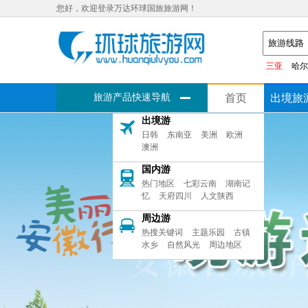
您好，欢迎登录万达环球国旅旅游网！
三亚
哈尔
旅游产品快速导航
首页
出境旅
出境游
日韩
东南亚
美洲
欧洲
澳洲
国内游
热门地区
七彩云南
湖南记
忆
天府四川
人文陕西
周边游
热搜关键词
主题乐园
古镇
水乡
自然风光
周边地区