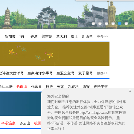
亚
新加坡
澳门
香港
普吉岛
意大利
瑞士
新西兰
更多>>
歌诗达大西洋号
皇家海洋水手号
皇冠公主号
双子星号
更多>>
长江三峡
长白山
张家界
拉萨
黄龙
九寨沟
西安
香格里拉
x
大理
更多>>
海外安全提醒
我们时刻关注您的出行体验，全力保障您的海外旅
途安全。 推荐关注外交部“领事直通车”微信公众
号、中国领事服务网http://cs.mfagov.cn/.时刻掌握旅
游地安全提醒和旅游目的地安全风险提示。 坚
半汤温泉
齐云山
杭州
苏州
持“不信谣，不传谣’勿让网络不实言论影响到您的
宏村
九华山
天堂寨
更多>>
正常出行！