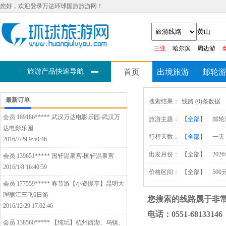
您好，欢迎登录万达环球国旅旅游网！
三亚
哈尔滨
周边游
旅游产品快速导航
首页
出境旅游
邮轮
最新订单
搜索结果：
线路 (
0
)条数据
会员 189186*****
武汉万达电影乐园-武汉万
旅游主题：
【全部】
邮轮
达电影乐园
行程天数：
【全部】
一天
2016/7/29 9:50:46
出发月份：
【全部】
202
会员 139651*****
国轩温泉宫-国轩温泉宫
2016/1/8 16:40:59
价格区间：
【全部】
500
会员 177559*****
春节游【小资慢享】昆明大
理丽江三飞6日游
您搜索的线路属于非
2016/12/29 17:02:46
电话：0551-68133146
会员 138560*****
【纯玩】杭州西湖、乌镇、