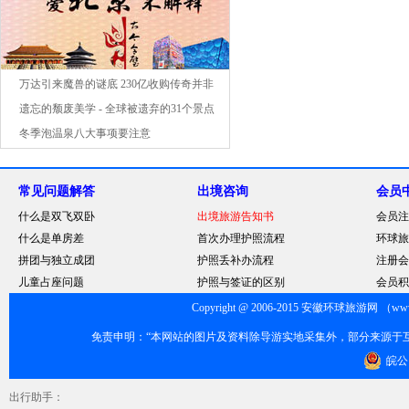
万达引来魔兽的谜底 230亿收购传奇并非
仅为票房
遗忘的颓废美学 - 全球被遗弃的31个景点
冬季泡温泉八大事项要注意
常见问题解答
出境咨询
会员
什么是双飞双卧
出境旅游告知书
会员注
什么是单房差
首次办理护照流程
环球旅
拼团与独立成团
护照丢补办流程
注册会
儿童占座问题
护照与签证的区别
会员积
Copyright @ 2006-2015 安徽环球旅游网 （www.
免责申明：“本网站的图片及资料除导游实地采集外，部分来源于
皖公网
出行助手：